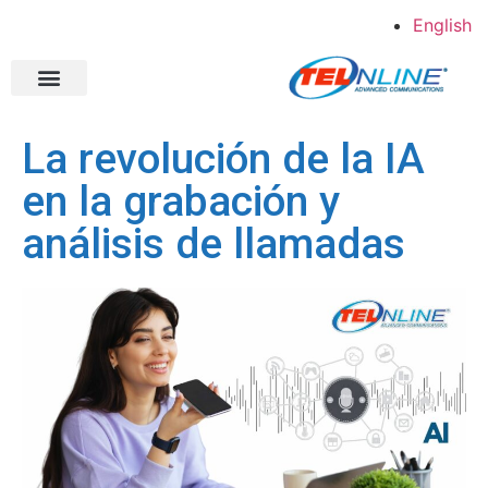
English
Shopper Direct
Estudios de caso
Acerca de Telonline
La revolución de la IA
en la grabación y
análisis de llamadas