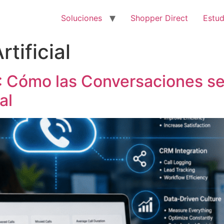
Soluciones
Shopper Direct
Estud
rtificial
6: Cómo las Conversaciones s
al